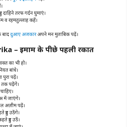
ं।
 दाहिने तरफ गर्दन घुमाएं।
कुम व रहमतुल्लाह कहें।
े बाद
दुआए
अजकार
अपने मन मुताबिक पढ़ें।
ka – इमाम के पीछे पहली रकात
वक्त का भी हो।
ियत बांधे।
पुरा पढ़ें।
क पढ़ेंगे।
 चाहिए।
में जाएंगे।
ल अज़ीम पढ़ें।
हुए उठेंगे।
े हुए उठें।
्दा में जाएं।