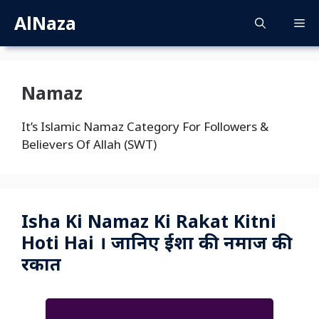
Skip
AlNaza
M
to
content
Namaz
It’s Islamic Namaz Category For Followers &
Believers Of Allah (SWT)
Isha Ki Namaz Ki Rakat Kitni
Hoti Hai । जानिए ईशा की नमाज की
रकात