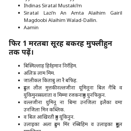
Ihdinas Siratal Mustaki’m
Siratal Lazi’n An Amta Alaihim Gairil
Magdoobi Alaihim Walad-Dallin.
Aamin
फिर 1 मरतबा सूरह बकरह मुफ्लीहुन
तक पढ़ें।
बिस्मिल्लाह हिर्रहमान निर्रहिम.
अलिफ़ लाम मिम.
जालीकल किताबु ला रै बफिह.
हुदल लील मुत्तकीनल्लजीना यूमिनूना बिल गैबि व
युकिमुनस्सलाता व मिम्मा रजकनाहुम युनफिकुन.
वल्लजीना युमिनू ना बिमा उनजिला इलैका वमा
उनजिला मिन कब्लिक.
व बिल आखिरती हुम यूकिनुन.
उलाइका अला हुदम मिंर रब्बिहिम व उलाइका हुमूल