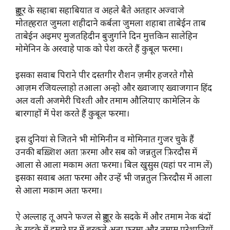
हुजूर के सहाबा सहाबियात व अहले बैते अतहार अज्वाजे
मोतह्हरात जुमला शहीदाने कर्बला जुमला शहाबा ताबेईन ताब
ताबेईन अइमए मुजतहिदीन बुजुर्गाने दिन मुत्तकिन सालेहिन
मोमेनिन के अरवाहे पाक को पेश करते हैं कुबूल फरमा।
इसका सवाब पिराने पीर दस्तगीर रौशन ज़मीर हजरते गौसे
आज़म रजियल्लाहो तआला अन्हो और ख्वाजाए ख्वाजगान हिंद
अल वली अजमेरी चिश्ती और तमाम औलियाए कामेलिन के
बारगाहों में पेश करते हैं कुबूल फरमा।
इस दुनियां से जितने भी मोमिनीन व मोमिनात गुजर चुके हैं
उनकी बख़्शिश अता फ़रमा और सब को जन्नतुल फ़िरदौस में
आला से आला मकाम अता फरमा। बिल खुसुस (यहां पर नाम लें)
इसका सवाब अता फरमा और उन्हें भी जन्नतुल फ़िरदौस में आला
से आला मकाम अता फरमा।
ऐ अल्लाह तू अपने फज्ल से हुजूर के सदके में और तमाम नेक बंदों
के सदके में हमारे घर में बरकते अता फरमा और तमाम परेशानियों