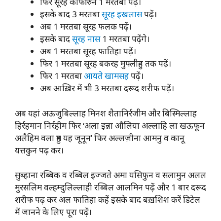
फिर सूरह काफीरुन 1 मरतबा पढ़ें।
इसके बाद 3 मरतबा
सूरह इखलास
पढ़ें।
अब 1 मरतबा सूरह फलक पढ़ें।
इसके बाद
सूरह नास
1 मरतबा पढ़ेंगे।
अब 1 मरतबा सूरह फातिहा पढ़ें।
फिर 1 मरतबा सूरह बकरह मुफ्लीहुन तक पढ़ें।
फिर 1 मरतबा
आयते खामसह
पढ़ें।
अब आख़िर में भी 3 मरतबा दरूद शरीफ पढ़ें।
अब यहां अऊजुबिल्लाह मिनश शैतानिर्रजीम और बिस्मिल्लाह
हिर्रहमान निर्रहीम फिर ‘अला इन्ना औलिया अल्लाहि ला खऊफून
अलैहिम वला हुम यह जूनून’ फिर अल्लज़ीना आमनु व कानू
यत्तकुन पढ़ कर।
सुब्हाना रब्बिक व रब्बिल इज्जते अमा यसिफुन व सलामुन अलल
मुरसलिम वल्हम्दुलिल्लाही रब्बिल आलमिन पढ़ें और 1 बार दरूद
शरीफ पढ़ कर अल फातिहा कहें इसके बाद बख़शिश करें डिटेल
में जानने के लिए पूरा पढ़ें।