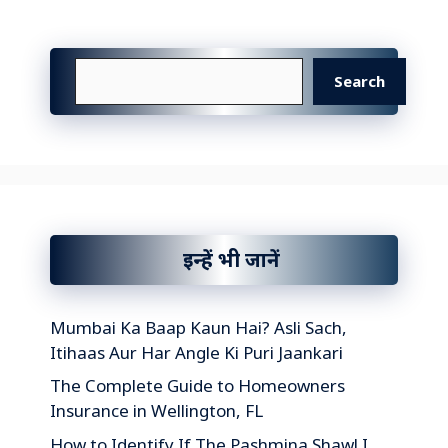
Search
Search
इन्हें भी जानें
Mumbai Ka Baap Kaun Hai? Asli Sach,
Itihaas Aur Har Angle Ki Puri Jaankari
The Complete Guide to Homeowners
Insurance in Wellington, FL
How to Identify If The Pashmina Shawl I