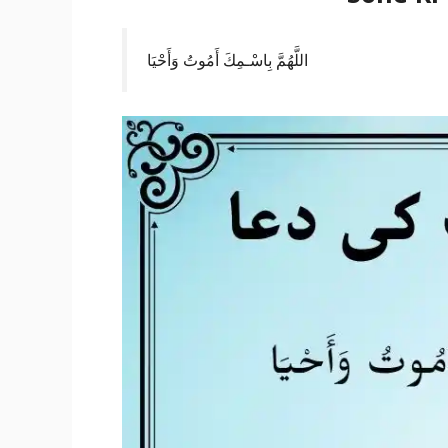
اللَّهُمَّ بِاسْـمِكَ أَمُوتُ وَأَحْيَا