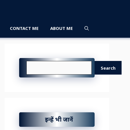
CONTACT ME
ABOUT ME
Search
Search
इन्हें भी जानें