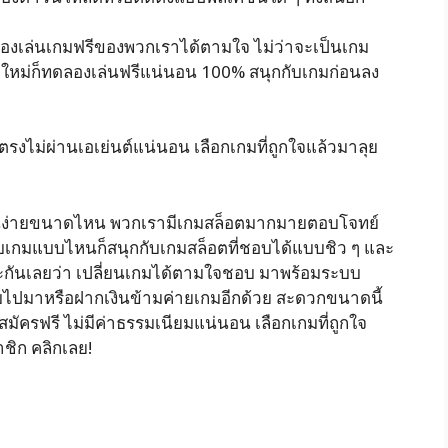
องเล่นเกมฟรีของพวกเราได้ตามใจ ไม่ว่าจะเป็นเกม
ใหม่ก็ทดลองเล่นฟรีแน่นอน 100% สนุกกับเกมก่อนลง
งไม่ผ่านเอเย่นต์แน่นอน เลือกเกมที่ถูกใจแล้วมาลุย
้งานง่ายขนาดไหน พวกเรามีเกมสล็อตมากมายตอบโจทย์
บเกมแบบไหนก็สนุกกับเกมสล็อตที่ชอบได้แบบชิว ๆ และ
ะกันเลยว่า เปลี่ยนเกมได้ตามใจชอบ มาพร้อมระบบ
เว็บไปมาหรือฝากเงินข้ามค่ายเกมอีกด้วย สะดวกขนาดนี้
ัครฟรี ไม่มีค่าธรรมเนียมแน่นอน เลือกเกมที่ถูกใจ
ชิก คลิกเลย!