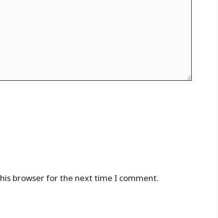
his browser for the next time I comment.