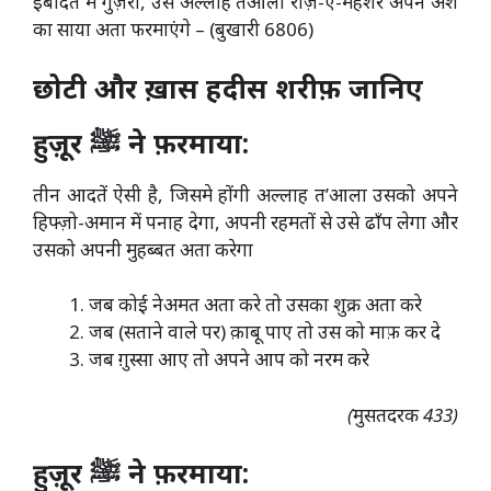
इबादत में गुज़री, उसे अल्लाह तआला रौज़-ए-महशर अपने अर्श
का साया अता फरमाएंगे – (बुखारी 6806)
छोटी और ख़ास हदीस शरीफ़ जानिए
हुज़ूर ﷺ ने फ़रमाया:
तीन आदतें ऐसी है, जिसमे होंगी अल्लाह त’आला उसको अपने
हिफ्ज़ो-अमान में पनाह देगा, अपनी रहमतों से उसे ढाँप लेगा और
उसको अपनी मुहब्बत अता करेगा
जब कोई नेअमत अता करे तो उसका शुक्र अता करे
जब (सताने वाले पर) क़ाबू पाए तो उस को माफ़ कर दे
जब ग़ुस्सा आए तो अपने आप को नरम करे
(मुसतदरक 433)
हुज़ूर ﷺ ने फ़रमाया: