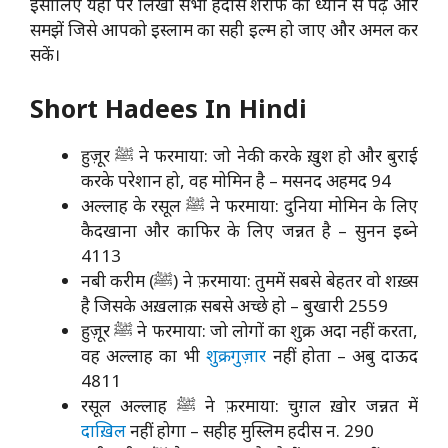
इसीलिए यहां पर लिखी सभी हदीस शरीफ को ध्यान से पढ़ें और
समझें जिसे आपको इस्लाम का सही इल्म हो जाए और अमल कर
सकें।
Short Hadees In Hindi
हुज़ूर ﷺ ने फरमाया: जो नेकी करके ख़ुश हो और बुराई
करके परेशान हो, वह मोमिन है – मसनद अहमद 94
अल्लाह के रसूल ﷺ ने फरमाया: दुनिया मोमिन के लिए
कैदखाना और काफिर के लिए जन्नत है – सुनन इब्ने
4113
नबी करीम (ﷺ) ने फ़रमाया: तुममें सबसे बेहतर वो शख़्स
है जिसके अख़लाक़ सबसे अच्छे हो – बुखारी 2559
हुज़ूर ﷺ ने फरमाया: जो लोगों का शुक्र अदा नहीं करता,
वह अल्लाह का भी
शुक्रगुज़ार
नहीं होता – अबु दाऊद
4811
रसूल अल्लाह ﷺ ने फ़रमाया: चुग़ल ख़ोर जन्नत में
दाख़िल
नहीं होगा – सहीह मुस्लिम हदीस न. 290