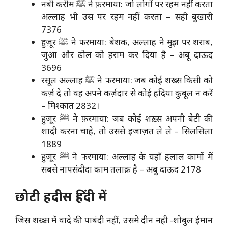
नबी करीम ﷺ ने फ़रमाया: जो लोगों पर रहम नहीं करता
अल्लाह भी उस पर रहम नहीं करता – सही बुखारी
7376
हुज़ूर ﷺ ने फरमाया: बेशक, अल्लाह ने मुझ पर शराब,
जुआ और ढोल को हराम कर दिया है – अबू दाऊद
3696
रसूल अल्लाह ﷺ ने फ़रमाया: जब कोई शख्स किसी को
कर्ज़ दे तो वह अपने कर्ज़दार से कोई हदिया कुबूल न करें
– मिश्कात 2832।
हुज़ूर ﷺ ने फ़रमाया: जब कोई शख़्स अपनी बेटी की
शादी करना चाहे, तो उससे इजाज़त ले ले – सिलसिला
1889
हुज़ूर ﷺ ने फ़रमाया: अल्लाह के यहाँ हलाल कामों में
सबसे नापसंदीदा काम तलाक़ है – अबु दाऊद 2178
छोटी हदीस हिंदी में
जिस शख्स में वादे की पाबंदी नहीं, उसमे दीन नही -शोबुल ईमान