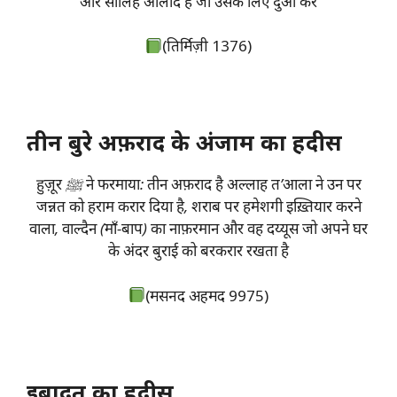
और सालिह औलाद है जो उसके लिए दुआ करे
(तिर्मिज़ी 1376)
तीन बुरे अफ़राद के अंजाम का हदीस
हुज़ूर ﷺ ने फरमाया: तीन अफ़राद है अल्लाह त’आला ने उन पर
जन्नत को हराम करार दिया है, शराब पर हमेशगी इख़्तियार करने
वाला, वाल्दैन (माँ-बाप) का नाफ़रमान और वह दय्यूस जो अपने घर
के अंदर बुराई को बरकरार रखता है
(मसनद अहमद 9975)
इबादत का हदीस